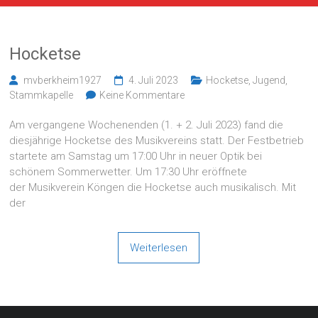
Hocketse
mvberkheim1927
4. Juli 2023
Hocketse
,
Jugend
,
Stammkapelle
Keine Kommentare
Am vergangene Wochenenden (1. + 2. Juli 2023) fand die
diesjährige Hocketse des Musikvereins statt. Der Festbetrieb
startete am Samstag um 17:00 Uhr in neuer Optik bei
schönem Sommerwetter. Um 17:30 Uhr eröffnete
der Musikverein Köngen die Hocketse auch musikalisch. Mit
der
Weiterlesen