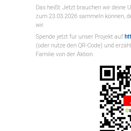
Das heißt: Jetzt brauchen wir deine
zum 23.03.2026 sammeln können, de
wir.
Spende jetzt für unser Projekt auf
ht
(oder nutze den QR-Code) und erzäh
Familie von der Aktion.