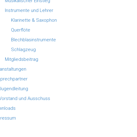
Musikalischer Einstieg
Instrumente und Lehrer
Klarinette & Saxophon
Querflöte
Blechblasinstrumente
Schlagzeug
Mitgliedsbeitrag
anstaltungen
prechpartner
Jugendleitung
Vorstand und Ausschuss
wnloads
pressum