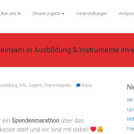
Über uns
Unsere Jugend
Veranstaltungen
Ansprec
einsam in Ausbildung & Instrumente inve
usbildung
,
Info
,
Jugend
,
Stammkapelle
Keine
Ne
Wir
Upd
MVB
r ein
Spendenmarathon
über das
asse statt und wir sind mit dabei!
Fra