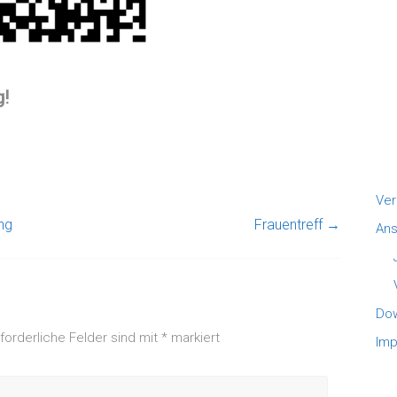
g!
Ver
ng
Frauentreff
→
Ans
Do
rforderliche Felder sind mit
*
markiert
Im