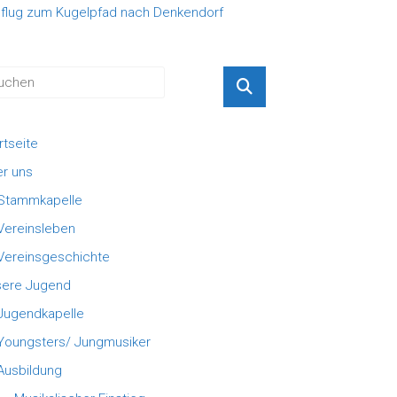
flug zum Kugelpfad nach Denkendorf
rtseite
r uns
Stammkapelle
Vereinsleben
Vereinsgeschichte
ere Jugend
Jugendkapelle
Youngsters/ Jungmusiker
Ausbildung